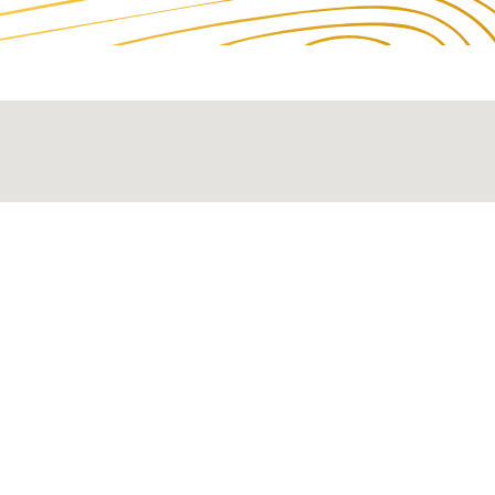
À propos
Pages
Liens
Contact
rapides
Inspiré par la
Accueil
06 23 34 01
Politique de
légende du colibri,
Contact
98